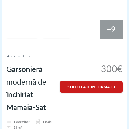
+9
apartament 2 camere de inchiriat Tomis 3
Compare
Salvați
studio
Acțiune
de închiriat
300€
Garsonieră
modernă de
SOLICITAȚI INFORMAȚII
închiriat
Mamaia-Sat
1
dormitor
1
baie
28
m²